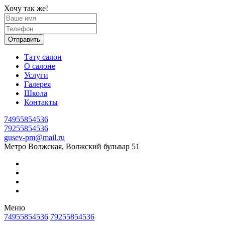
Хочу так же!
Отправить
Тату салон
О салоне
Услуги
Галерея
Школа
Контакты
74955854536
79255854536
gusev-pm@mail.ru
Метро Волжская, Волжский бульвар 51
Меню
74955854536
79255854536