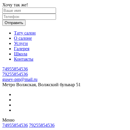
Хочу так же!
Отправить
Тату салон
О салоне
Услуги
Галерея
Школа
Контакты
74955854536
79255854536
gusev-pm@mail.ru
Метро Волжская, Волжский бульвар 51
Меню
74955854536
79255854536