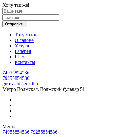
Хочу так же!
Отправить
Тату салон
О салоне
Услуги
Галерея
Школа
Контакты
74955854536
79255854536
gusev-pm@mail.ru
Метро Волжская, Волжский бульвар 51
Меню
74955854536
79255854536