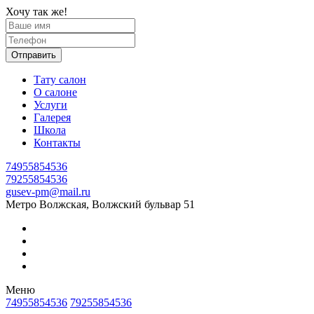
Хочу так же!
Отправить
Тату салон
О салоне
Услуги
Галерея
Школа
Контакты
74955854536
79255854536
gusev-pm@mail.ru
Метро Волжская, Волжский бульвар 51
Меню
74955854536
79255854536