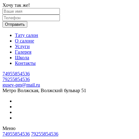
Хочу так же!
Отправить
Тату салон
О салоне
Услуги
Галерея
Школа
Контакты
74955854536
79255854536
gusev-pm@mail.ru
Метро Волжская, Волжский бульвар 51
Меню
74955854536
79255854536