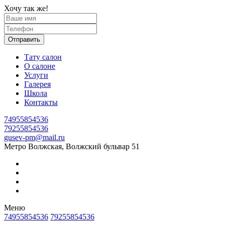
Хочу так же!
Отправить
Тату салон
О салоне
Услуги
Галерея
Школа
Контакты
74955854536
79255854536
gusev-pm@mail.ru
Метро Волжская, Волжский бульвар 51
Меню
74955854536
79255854536