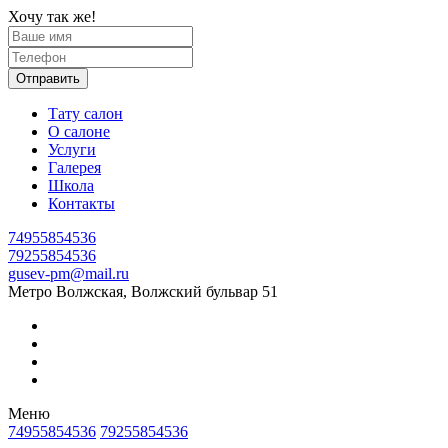
Хочу так же!
Отправить
Тату салон
О салоне
Услуги
Галерея
Школа
Контакты
74955854536
79255854536
gusev-pm@mail.ru
Метро Волжская, Волжский бульвар 51
Меню
74955854536
79255854536