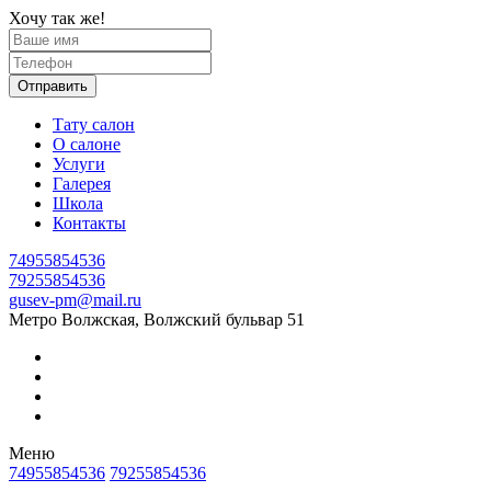
Хочу так же!
Отправить
Тату салон
О салоне
Услуги
Галерея
Школа
Контакты
74955854536
79255854536
gusev-pm@mail.ru
Метро Волжская, Волжский бульвар 51
Меню
74955854536
79255854536