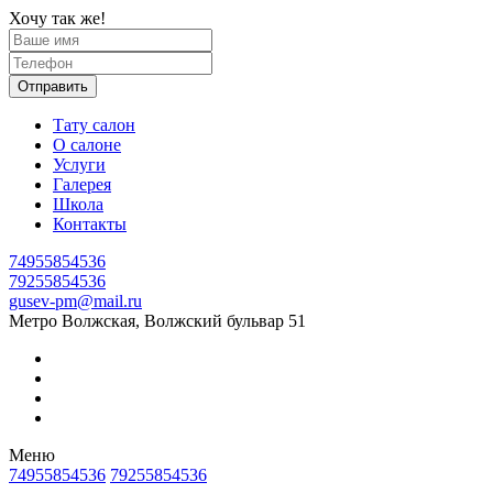
Хочу так же!
Отправить
Тату салон
О салоне
Услуги
Галерея
Школа
Контакты
74955854536
79255854536
gusev-pm@mail.ru
Метро Волжская, Волжский бульвар 51
Меню
74955854536
79255854536