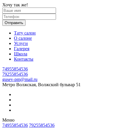
Хочу так же!
Отправить
Тату салон
О салоне
Услуги
Галерея
Школа
Контакты
74955854536
79255854536
gusev-pm@mail.ru
Метро Волжская, Волжский бульвар 51
Меню
74955854536
79255854536