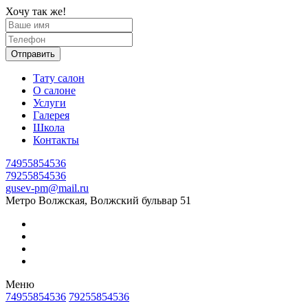
Хочу так же!
Отправить
Тату салон
О салоне
Услуги
Галерея
Школа
Контакты
74955854536
79255854536
gusev-pm@mail.ru
Метро Волжская, Волжский бульвар 51
Меню
74955854536
79255854536