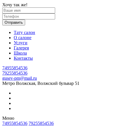
Хочу так же!
Отправить
Тату салон
О салоне
Услуги
Галерея
Школа
Контакты
74955854536
79255854536
gusev-pm@mail.ru
Метро Волжская, Волжский бульвар 51
Меню
74955854536
79255854536