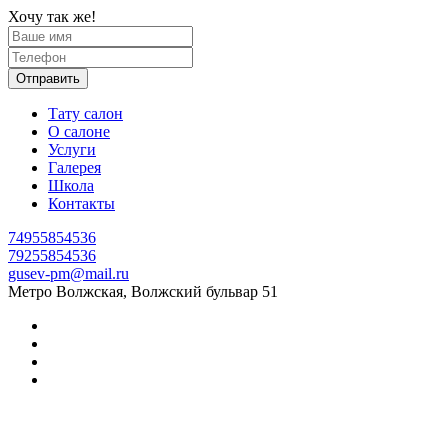
Хочу так же!
Отправить
Тату салон
О салоне
Услуги
Галерея
Школа
Контакты
74955854536
79255854536
gusev-pm@mail.ru
Метро Волжская, Волжский бульвар 51